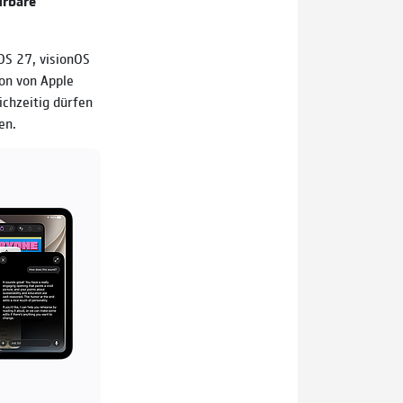
ürbare
OS 27, visionOS
on von Apple
ichzeitig dürfen
en.