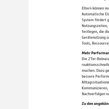
Eltern können n
Automatische Ein
System fördert 
Nutzungszeiten, 
festlegen, die di
Gerätenutzung un
Tools, Ressource
Mehr Performanc
Die 27er-Release
reaktionsschnell
machen. Dazu ge
bessere Perform
Alltagssituation
Kommunizieren, 
Nachverfolgen v
Zu den angekün