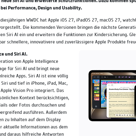
as neue Siri AI und erweiterte Schutzfunktionen. Dazu kommen sp
bei Performance, Design und Usability.
 diesjährigen WWDC hat Apple iOS 27, iPadOS 27, macOS 27, watch
orgestellt. Die kommenden Versionen bringen die nächste Generati
ren Siri AI ein und erweitern die Funktionen zur Kindersicherung. Gle
rbar schnellere, innovativere und zuverlässigere Apple Produkte freu
e und Siri AI.
ration von Apple Intelligence
age für Siri AI und bringt neue
reiche Apps. Siri AI ist eine völlig
Siri und tief in iPhone, iPad, Mac,
Apple Vision Pro integriert. Das
önlichen Kontext berücksichtigen,
ails oder Fotos durchsuchen und
ergreifend ausführen. Außerdem
gen zu Inhalten auf dem Display
r aktuelle Informationen aus dem
und daraus hilfreiche Antworten