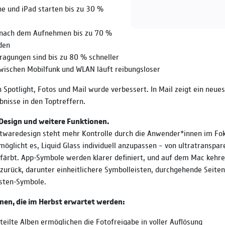
ne und iPad starten bis zu 30 %
 nach dem Aufnehmen bis zu 70 %
den
ragungen sind bis zu 80 % schneller
wischen Mobilfunk und WLAN läuft reibungsloser
n Spotlight, Fotos und Mail wurde verbessert. In Mail zeigt ein neu
bnisse in den Toptreffern.
Design und weitere Funktionen.
twaredesign steht mehr Kontrolle durch die Anwender*innen im Fok
möglicht es, Liquid Glass individuell anzupassen – von ultratranspar
efärbt. App-Symbole werden klarer definiert, und auf dem Mac kehre
urück, darunter einheitlichere Symbolleisten, durchgehende Seiten
isten-Symbole.
nen, die im Herbst erwartet werden:
teilte Alben ermöglichen die Fotofreigabe in voller Auflösung