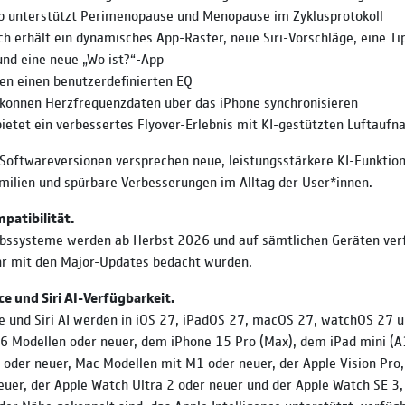
p unterstützt Perimenopause und Menopause im Zyklusprotokoll
h erhält ein dynamisches App-Raster, neue Siri-Vorschläge, eine Ti
und eine neue „Wo ist?“-App
ten einen benutzerdefinierten EQ
 können Herzfrequenzdaten über das iPhone synchronisieren
ietet ein verbessertes Flyover-Erlebnis mit KI-gestützten Luftauf
oftwareversionen versprechen neue, leistungsstärkere KI-Funktio
amilien und spürbare Verbesserungen im Alltag der User*innen.
patibilität.
ebssysteme werden ab Herbst 2026 und auf sämtlichen Geräten verf
hr mit den Major-Updates bedacht wurden.
ce und Siri AI-Verfügbarkeit.
ce und Siri AI werden in iOS 27, iPadOS 27, macOS 27, watchOS 27 
6 Modellen oder neuer, dem iPhone 15 Pro (Max), dem iPad mini (A
oder neuer, Mac Modellen mit M1 oder neuer, der Apple Vision Pro
euer, der Apple Watch Ultra 2 oder neuer und der Apple Watch SE 3,