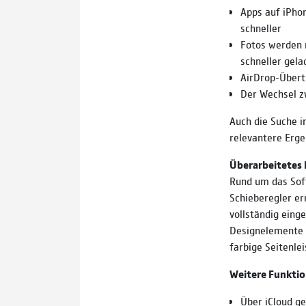
Apps auf iPho
schneller
Fotos werden
schneller gela
AirDrop-Übert
Der Wechsel z
Auch die Suche i
relevantere Erge
Überarbeitetes 
Rund um das Sof
Schieberegler er
vollständig eing
Designelemente z
farbige Seitenle
Weitere Funktio
Über iCloud ge