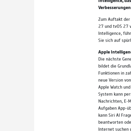
Intelligence, d
Verbesserungen 
Zum Auftakt der
27 und tvOS 27 v
Intelligence, füh
Sie sich auf spü
Apple Intelligenc
Die nächste Gene
bildet die Grundl
Funktionen in zahl
neue Version von 
Apple Watch und 
System kann pers
Nachrichten, E-M
Aufgaben App-üb
kann Siri AI Fra
beantworten ode
Internet suchen 