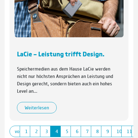
LaCie – Leistung trifft Design.
Speichermedien aus dem Hause LaCie werden
nicht nur höchsten Ansprüchen an Leistung und
Design gerecht, sondern bieten auch ein hohes
Level an…
Weiterlesen
vorherige
1
2
3
4
5
6
7
8
9
10
11